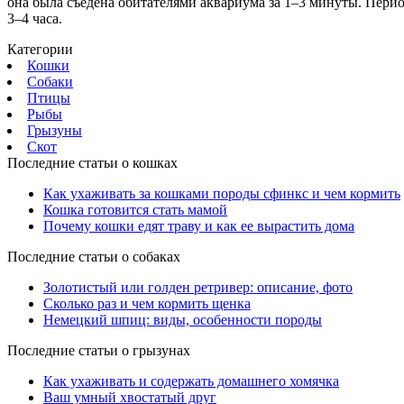
она была съедена обитателями аквариума за 1–3 минуты. Период
3–4 часа.
Категории
Кошки
Собаки
Птицы
Рыбы
Грызуны
Скот
Последние статьи о кошках
Как ухаживать за кошками породы сфинкс и чем кормить
Кошка готовится стать мамой
Почему кошки едят траву и как ее вырастить дома
Последние статьи о собаках
Золотистый или голден ретривер: описание, фото
Сколько раз и чем кормить щенка
Немецкий шпиц: виды, особенности породы
Последние статьи о грызунах
Как ухаживать и содержать домашнего хомячка
Ваш умный хвостатый друг