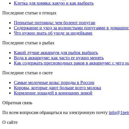
Клетка для хомяка: какую и как выбрать
Последние статьи о птицах
Пернатые питомцы: чем болеют попугаи
Содержание и уход за волнистыми попугаями в домашни
Что нужно знать об уходе за индейками
Последние статьи о рыбах
Какой лучше аквариум для рыбок выбрать
Вода в аквариуме: как часто ее нужно менять
Как содержать пресноводных раков в аквариуме: с чего н
Последние статьи о скоте
Самые молочные козы: породы в России
Коровы, которые дают больше всего молока
Кормление лошадей в конюшнях зимой
Обратная связь
По всем вопросам обращаться на электронную почту
info@1pets
О сайте