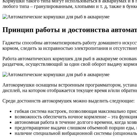
Кормушки такого типа могут использоваться в аквариумах и в 
любого типа – гранулированным, хлопьями и т. д, также в бун
Принцип работы и достоинства автома
Гаджеты способны автоматизировать работу домашнего искусст
кормом, следить за исправностью электропитания и отсутствием
Работа автоматических кормушек для рыб в аквариуме основан
раздатчик, осуществляющий за один свой оборот выдачу кормов
Автокормушки оснащены встроенным программатором, устана
дисплей, на котором отображается текущее время и/или обратн
Среди достоинств автокормушек можно выделить следующие:
гибкая система настроек, позволяющая максимально прис
возможность обеспечить ночное кормление – эта функция
автономная работа в течение долгого времени, когда хозяи
предотвращение выдачи слишком объемной порции еды, и
наличие специальной вибрационной системы (опционально