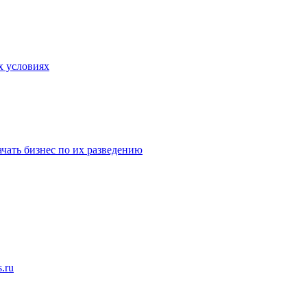
х условиях
ачать бизнес по их разведению
.ru