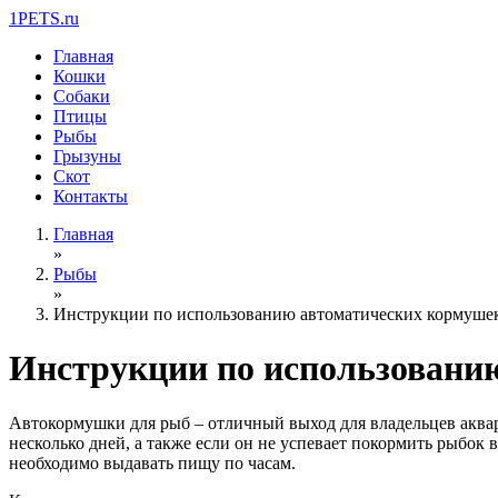
1PETS.ru
Главная
Кошки
Собаки
Птицы
Рыбы
Грызуны
Скот
Контакты
Главная
»
Рыбы
»
Инструкции по использованию автоматических кормушек
Инструкции по использовани
Автокормушки для рыб – отличный выход для владельцев аквар
несколько дней, а также если он не успевает покормить рыбок
необходимо выдавать пищу по часам.