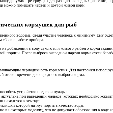
палюдариумах – резервуарах для разведения водных растений, че
кер можно помещать червей и другой живой корм.
тических кормушек для рыб
венного водоема, сведя участие человека к минимуму. Ему буд
 сбоев в работе прибора.
а на добавлении в воду сухого или живого рыбьего корма зада
ой порции. После выброса очередной партии корма отсек бараба
вливающим периодичность кормления. Для настройки использ
ый отсчет времени до очередного выброса корма.
пособить устройство под свои нужды;
 актуальна при разведении мальков, которых необходимо кормит
н находится в отъезде;
злишки которой начнут портить качество воды;
 в некоторых моделях), что не допускает образования в воде к