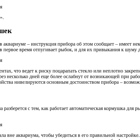
».
ушек
в аквариуме – инструкция прибора об этом сообщает – имеет не
 в первое время отпугивает рыбок, и для их привыкания к шуму 
тах, что ведет к риску поцарапать стекло или неплотно закреп
рез несколько дней еще более ослабнут от возникающей при работ
свойства нивелируются основным достоинством прибора – возмо
азберется с тем, как работает автоматическая кормушка для ры
ла вне аквариума, чтобы убедиться в его правильной настройке.